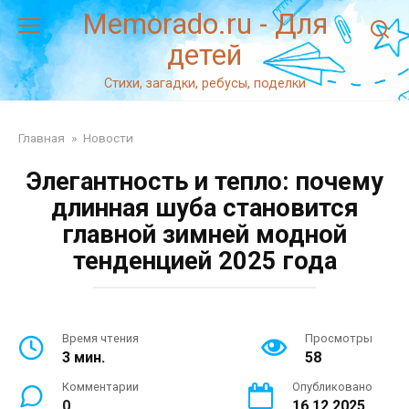
Перейти
Memorado.ru - Для
к
детей
контенту
Стихи, загадки, ребусы, поделки
Главная
»
Новости
Элегантность и тепло: почему
длинная шуба становится
главной зимней модной
тенденцией 2025 года
Время чтения
Просмотры
3 мин.
58
Комментарии
Опубликовано
0
16.12.2025