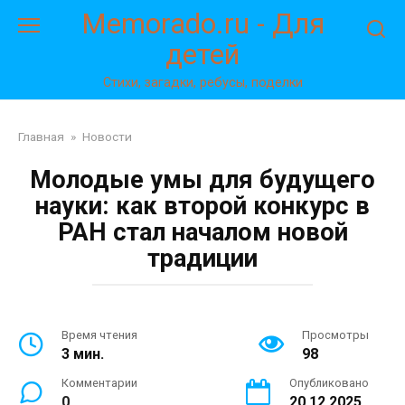
Перейти
Memorado.ru - Для
к
детей
контенту
Стихи, загадки, ребусы, поделки
Главная
»
Новости
Молодые умы для будущего
науки: как второй конкурс в
РАН стал началом новой
традиции
Время чтения
Просмотры
3 мин.
98
Комментарии
Опубликовано
0
20.12.2025