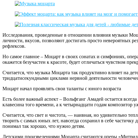
Исследования, проведенные в отношении влияния музыки Моцар
личности, вкусов, позволяют достигать просто невероятных ре
рефлексов.
Но самое главное – Моцарт в своих сонатах и симфониях, опера
окажется безучастен к красоте, будет отличаться чувством прек
Считается, что музыка Моцарта так продуктивно влияет на дете
тридцатисекундными циклами нервной деятельности человечес
Моцарт начал проявлять свои таланты с юного возраста
Есть более важный аспект – Вольфганг Амадей остается всегд
клавесина того времени, а к четырнадцати годам композитор у
Считается, что свет и чистота, — наивная, но удивительно те
творить с самых юных лет, навсегда сохранил в себе частичку 
понимал так хорошо, что нужно детям.
Детскими произведениями Моцарта считаются оперы «Митридат