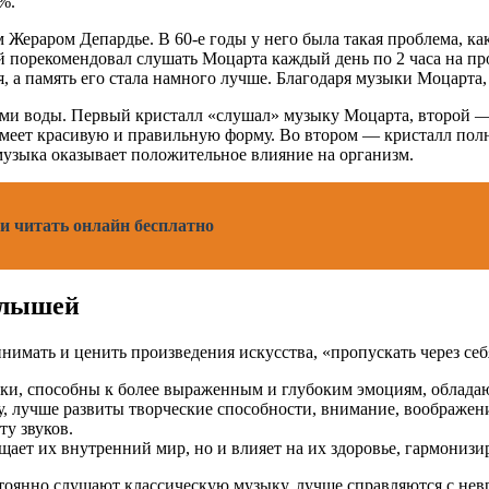
%.
ераром Депардье. В 60-е годы у него была такая проблема, как 
 порекомендовал слушать Моцарта каждый день по 2 часа на про
, а память его стала намного лучше. Благодаря музыки Моцарта,
ми воды. Первый кристалл «слушал» музыку Моцарта, второй — 
имеет красивую и правильную форму. Во втором — кристалл полн
музыка оказывает положительное влияние на организм.
и читать онлайн бесплатно
алышей
нимать и ценить произведения искусства, «пропускать через с
ыки, способны к более выраженным и глубоким эмоциям, облада
у, лучше развиты творческие способности, внимание, воображен
у звуков.
щает их внутренний мир, но и влияет на их здоровье, гармонизи
остоянно слушают классическую музыку, лучше справляются с н