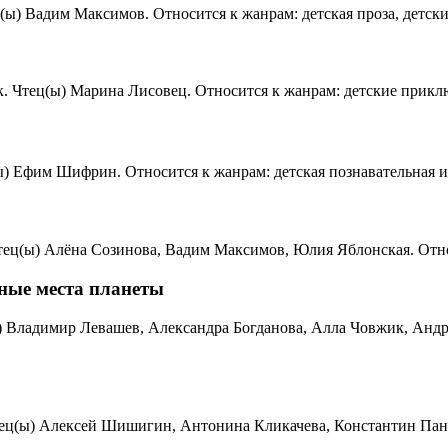
ец(ы) Вадим Максимов. Относится к жанрам: детская проза, детск
ек. Чтец(ы) Марина Лисовец. Относится к жанрам: детские приключ
ц(ы) Ефим Шифрин. Относится к жанрам: детская познавательная и
 Чтец(ы) Алёна Созинова, Вадим Максимов, Юлия Яблонская. Относ
ные места планеты
ы) Владимир Левашев, Александра Богданова, Алла Човжик, Андр
 Чтец(ы) Алексей Шишигин, Антонина Кликачева, Константин Пан