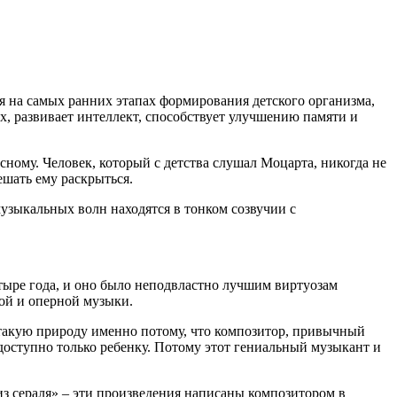
я на самых ранних этапах формирования детского организма,
х, развивает интеллект, способствует улучшению памяти и
сному. Человек, который с детства слушал Моцарта, никогда не
ешать ему раскрыться.
музыкальных волн находятся в тонком созвучии с
етыре года, и оно было неподвластно лучшим виртуозам
ной и оперной музыки.
т такую природу именно потому, что композитор, привычный
е доступно только ребенку. Потому этот гениальный музыкант и
 сераля» – эти произведения написаны композитором в