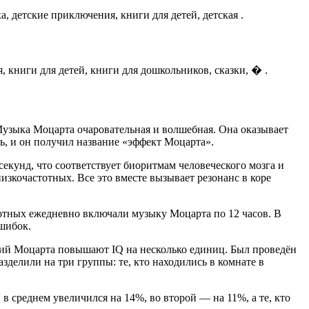
а, детские приключения, книги для детей, детская .
, книги для детей, книги для дошкольников, сказки, � .
узыка Моцарта очаровательная и волшебная. Она оказывает
, и он получил название «эффект Моцарта».
екунд, что соответствует биоритмам человеческого мозга и
зкочастотных. Все это вместе вызывает резонанс в коре
отных ежедневно включали музыку Моцарта по 12 часов. В
ошибок.
ций Моцарта повышают IQ на несколько единиц. Был проведён
делили на три группы: те, кто находились в комнате в
в среднем увеличился на 14%, во второй — на 11%, а те, кто