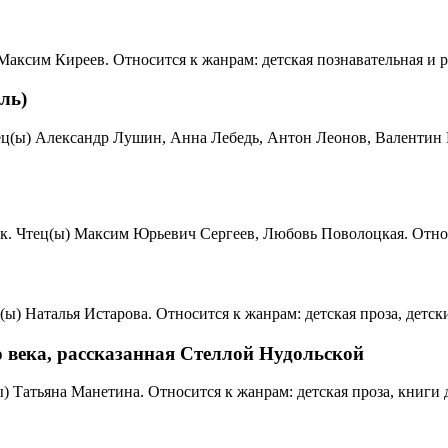
) Максим Киреев. Относится к жанрам: детская познавательная и
ль)
Чтец(ы) Александр Лушин, Анна Лебедь, Антон Леонов, Валентин
сек. Чтец(ы) Максим Юрьевич Сергеев, Любовь Поволоцкая. Относ
ц(ы) Наталья Истарова. Относится к жанрам: детская проза, детс
 века, рассказанная Стеллой Нудольской
(ы) Татьяна Манетина. Относится к жанрам: детская проза, книги 