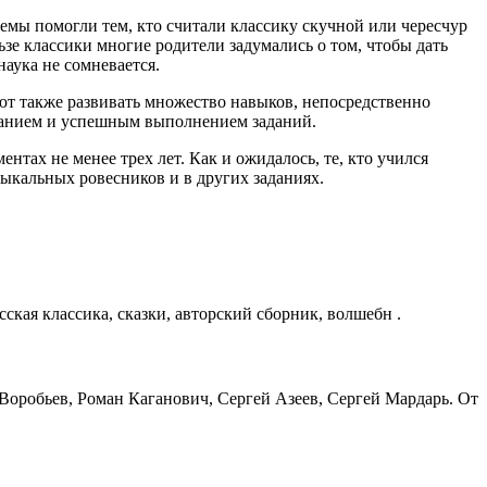
лемы помогли тем, кто считали классику скучной или чересчур
ьзе классики многие родители задумались о том, чтобы дать
наука не сомневается.
ают также развивать множество навыков, непосредственно
ованием и успешным выполнением заданий.
нтах не менее трех лет. Как и ожидалось, те, кто учился
ыкальных ровесников и в других заданиях.
сская классика, сказки, авторский сборник, волшебн .
 Воробьев, Роман Каганович, Сергей Азеев, Сергей Мардарь. От