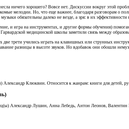
инесла ничего хорошего? Вовсе нет. Дискуссии вокруг этой проб
комые мелодии. Но, что еще важнее, благодаря разговорам о пол
музыки обязательны далеко не везде, а зря: в их эффективности 
ение, и игра на инструментах, и другие формы обучения) помог
из Гарвардской медицинской школы заметили связь между образ
х две трети учились играть на клавишных или струнных инструме
авание разницы в высоте звуков. Но вдобавок они обошли немуз
(ы) Александр Клюквин. Относится к жанрам: книги для детей, ру
ль)
Чтец(ы) Александр Лушин, Анна Лебедь, Антон Леонов, Валентин