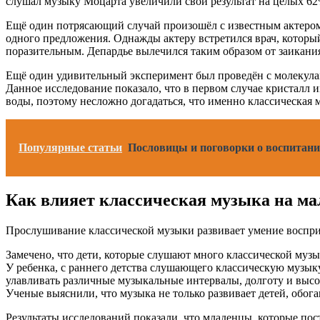
слушал музыку Моцарта увеличили свой результат на целых 62
Ещё один потрясающий случай произошёл с известным актером Ж
одного предложения. Однажды актеру встретился врач, который
поразительным. Депардье вылечился таким образом от заикания
Ещё один удивительный эксперимент был проведён с молекула
Данное исследование показало, что в первом случае кристалл 
воды, поэтому несложно догадаться, что именно классическая 
Популярные статьи
Пословицы и поговорки о воспитани
Как влияет классическая музыка на м
Прослушивание классической музыки развивает умение воспри
Замечено, что дети, которые слушают много классической муз
У ребенка, с раннего детства слушающего классическую музык
улавливать различные музыкальные интервалы, долготу и высот
Ученые выяснили, что музыка не только развивает детей, обога
Результаты исследований показали, что младенцы, которые п