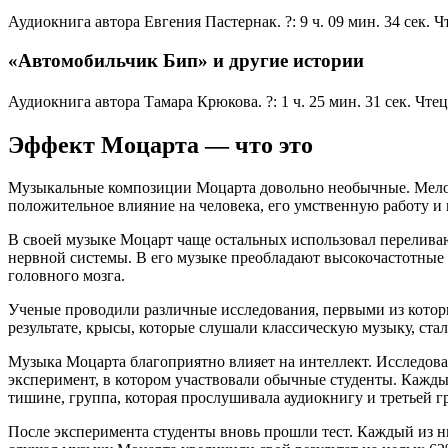
Аудиокнига автора Евгения Пастернак. ?: 9 ч. 09 мин. 34 сек. 
«Автомобильчик Бип» и другие истории
Аудиокнига автора Тамара Крюкова. ?: 1 ч. 25 мин. 31 сек. Чт
Эффект Моцарта — что это
Музыкальные композиции Моцарта довольно необычные. Мелоди
положительное влияние на человека, его умственную работу и
В своей музыке Моцарт чаще остальных использовал переливающ
нервной системы. В его музыке преобладают высокочастотные з
головного мозга.
Ученые проводили различные исследования, первыми из котор
результате, крысы, которые слушали классическую музыку, ста
Музыка Моцарта благоприятно влияет на интеллект. Исследов
эксперимент, в котором участвовали обычные студенты. Каждый
тишине, группа, которая прослушивала аудиокнигу и третьей 
После эксперимента студенты вновь прошли тест. Каждый из ни