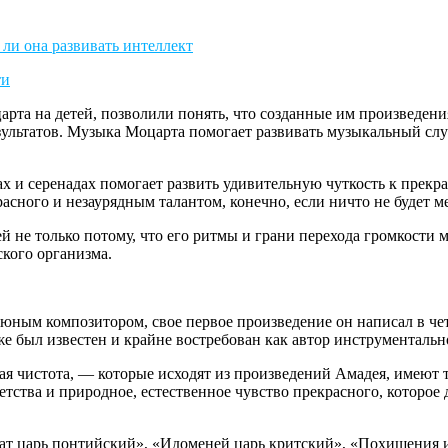
та на детей, позволили понять, что созданные им произведени
зультатов. Музыка Моцарта помогает развивать музыкальный слу
х и серенадах помогает развить удивительную чуткость к прекра
расного и незаурядным талантом, конечно, если ничто не будет м
й не только потому, что его ритмы и грани перехода громкости 
кого организма.
а юным композитором, свое первое произведение он написал в ч
же был известен и крайне востребован как автор инструменталь
плая чистота, — которые исходят из произведений Амадея, имею
детства и природное, естественное чувство прекрасного, которо
 царь понтийский», «Идоменей царь критский», «Похищения из