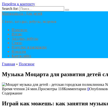
Перейти к контенту
Search for:
Memorado.ru - Для детей
Стихи, загадки, ребусы, поделки
Полезное
Песни
Загадки, ребусы
Стихи
Поделки и раскраски
Новости
Карта сайта
Главная
»
Полезное
Музыка Моцарта для развития детей сл
Время чтения
24 мин.
Просмотры
118
Комментарии
0
Опубликов
Содержание
Играй как можешь: как занятия музык