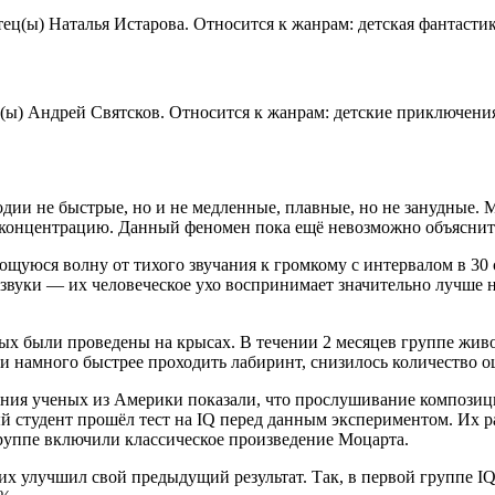
Чтец(ы) Наталья Истарова. Относится к жанрам: детская фантастик
ец(ы) Андрей Святсков. Относится к жанрам: детские приключения
и не быстрые, но и не медленные, плавные, но не занудные. М
 концентрацию. Данный феномен пока ещё невозможно объяснить
уюся волну от тихого звучания к громкому с интервалом в 30 с
вуки — их человеческое ухо воспринимает значительно лучше ни
ых были проведены на крысах. В течении 2 месяцев группе жив
ли намного быстрее проходить лабиринт, снизилось количество 
ания ученых из Америки показали, что прослушивание компози
 студент прошёл тест на IQ перед данным экспериментом. Их раз
группе включили классическое произведение Моцарта.
х улучшил свой предыдущий результат. Так, в первой группе IQ 