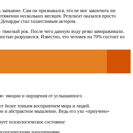
заикание. Сам он признавался, что не мог закончить ни
тяжении нескольких месяцев. Результат оказался просто
 Депардье стал талантливым актером.
тяжелый рок. После чего данную воду резко замораживали.
остью разрушился. Известно, что человек на 70% состоит из
ебя» эмоции и ощущения от услышанного
ют более тонким восприятием мира и людей.
ие и абстрактное мышление. Ведь его ухо «приучено»
рует психологическое состояние
еврологическими нарушениями.