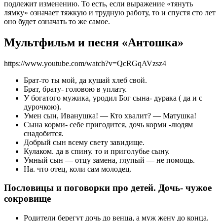
подлежит изменению. То есть, если выражение «тянуть
лямку» означает тяжкую и трудную работу, то и спустя сто лет
оно будет означать то же самое.
Мультфильм и песня «Антошка»
https://www.youtube.com/watch?v=QcRGqAVzsz4
Брат-то ты мой, да кушай хлеб свой.
Брат, брату- головою в уплату.
У богатого мужика, уродил Бог сына- дурака ( да и с
дурочкою).
Умен сын, Иванушка! — Кто хвалит? — Матушка!
Сына корми- себе пригодится, дочь корми -людям
снадобится.
Добрый сын всему свету завидище.
Кулаком. да в спину. то и приголубье сыну.
Умный сын — отцу замена, глупый — не помощь.
На. что отец, коли сам молодец.
Пословицы и поговорки про детей. Дочь- чужое
сокровище
Родители берегут дочь до венца, а муж жену до конца.