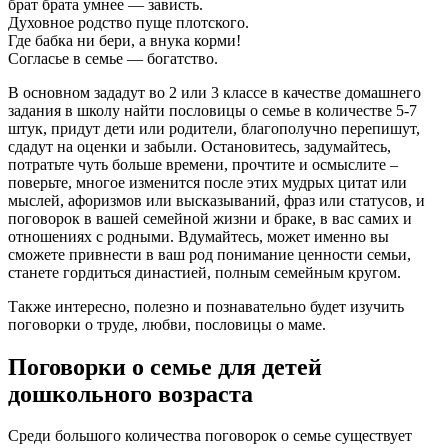
брат брата умнее — зависть.
Духовное родство пуще плотского.
Где бабка ни бери, а внука корми!
Согласье в семье — богатство.
В основном зададут во 2 или 3 классе в качестве домашнего
задания в школу найти пословицы о семье в количестве 5-7
штук, придут дети или родители, благополучно перепишут,
сдадут на оценки и забыли. Остановитесь, задумайтесь,
потратьте чуть больше времени, прочтите и осмыслите –
поверьте, многое изменится после этих мудрых цитат или
мыслей, афоризмов или высказываний, фраз или статусов, и
поговорок в вашей семейной жизни и браке, в вас самих и
отношениях с родными. Вдумайтесь, может именно вы
сможете привнести в ваш род понимание ценности семьи,
станете гордиться династией, полным семейным кругом.
Также интересно, полезно и познавательно будет изучить
поговорки о труде, любви, пословицы о маме.
Поговорки о семье для детей
дошкольного возраста
Среди большого количества поговорок о семье существует