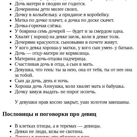
Дочь матери в сводни не годится.
Дочернины дети милее своих.
Дочку в колыбельку. а приданое в коробейку.
Матка по дочке плачет, а дочка по доске скачет.
Дочка-горючая слёзка.
У боярина семь дочерей — будет и за смердом одна.
Хвалят ( хорош) на девке шелк, коли в девке толк.
Дочерями красуются. сыновьями в почете живут.
У кого девка хороша-у матки, у кого сын умен- у батьки.
Дочь — отцу-матери не кормилица.
Материна дочь-отцова падчерица.
Счастливая дочь в отца, а сын в мать.
Девушка, что тень: ты за нею, она от тебя, ты от нее она
за тобой.
Сын да дочь, день и ночь.
Хороша дочь Аннушка, коли хвалят мать и бабушка.
Дочку замуж выдать- не пирог испечь.
У девушки нрав косою закрыт, уши золотом завешаны.
Пословицы и поговорки про девиц
В клетках птицы, а в теремах — девицы.
Девки не люди, козы не скотина.
Девица в терему, что яблочко в раю.