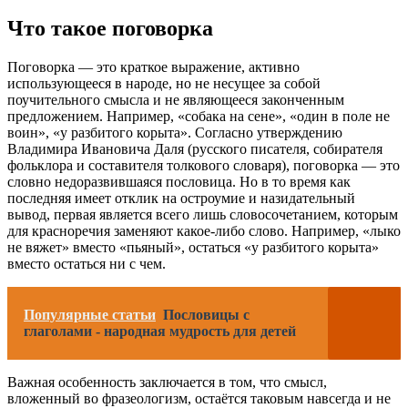
Что такое поговорка
Поговорка — это краткое выражение, активно
использующееся в народе, но не несущее за собой
поучительного смысла и не являющееся законченным
предложением. Например, «собака на сене», «один в поле не
воин», «у разбитого корыта». Согласно утверждению
Владимира Ивановича Даля (русского писателя, собирателя
фольклора и составителя толкового словаря), поговорка — это
словно недоразвившаяся пословица. Но в то время как
последняя имеет отклик на остроумие и назидательный
вывод, первая является всего лишь словосочетанием, которым
для красноречия заменяют какое-либо слово. Например, «лыко
не вяжет» вместо «пьяный», остаться «у разбитого корыта»
вместо остаться ни с чем.
Популярные статьи
Пословицы с
глаголами - народная мудрость для детей
Важная особенность заключается в том, что смысл,
вложенный во фразеологизм, остаётся таковым навсегда и не