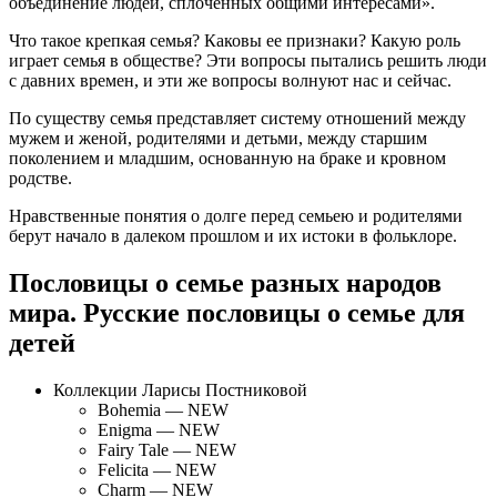
объединение людей, сплоченных общими интересами».
Что такое крепкая семья? Каковы ее признаки? Какую роль
играет семья в обществе? Эти вопросы пытались решить люди
с давних времен, и эти же вопросы волнуют нас и сейчас.
По существу семья представляет систему отношений между
мужем и женой, родителями и детьми, между старшим
поколением и младшим, основанную на браке и кровном
родстве.
Нравственные понятия о долге перед семьею и родителями
берут начало в далеком прошлом и их истоки в фольклоре.
Пословицы о семье разных народов
мира. Русские пословицы о семье для
детей
Коллекции Ларисы Постниковой
Bohemia — NEW
Enigma — NEW
Fairy Tale — NEW
Felicita — NEW
Charm — NEW