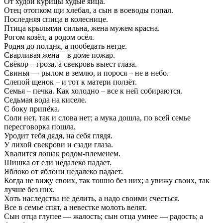
От худой курицы худые яйца.
Отец отопком щи хлебал, а сын в воеводы попал.
Последняя спица в колеснице.
Птица крыльями сильна, жена мужем красна.
Рогом козёл, а родом осёл.
Родня до полдня, а пообедать негде.
Сварливая жена – в доме пожар.
Свёкор – гроза, а свекровь выест глаза.
Свинья — рылом в землю, и порося – не в небо.
Слепой щенок – и тот к матери ползёт.
Семья – печка. Как холодно – все к ней собираются.
Седьмая вода на киселе.
С боку припёка.
Соли нет, так и слова нет; а мука дошла, по всей семье
пересговорка пошла.
Уродит тебя дядя, на себя глядя.
У лихой свекрови и сзади глаза.
Хвалится лошак родом-племенем.
Шишка от ели недалеко падает.
Яблоко от яблони недалеко падает.
Когда не вижу своих, так тошно без них; а увижу своих, так
лучше без них.
Хоть наследства не делить, а надо своими счесться.
Все в семье спят, а невестке молоть велят.
Сын отца глупее — жалость; сын отца умнее — радость; а