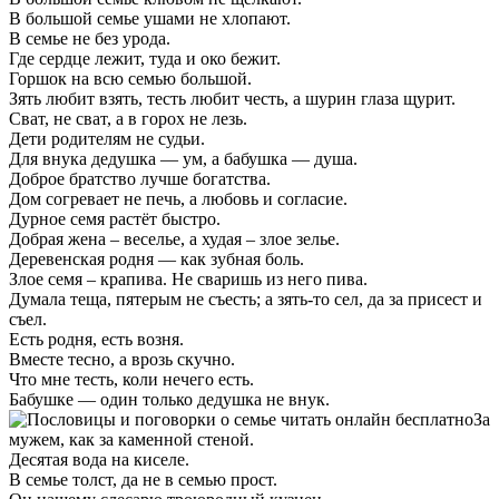
В большой семье ушами не хлопают.
В семье не без урода.
Где сердце лежит, туда и око бежит.
Горшок на всю семью большой.
Зять любит взять, тесть любит честь, а шурин глаза щурит.
Сват, не сват, а в горох не лезь.
Дети родителям не судьи.
Для внука дедушка — ум, а бабушка — душа.
Доброе братство лучше богатства.
Дом согревает не печь, а любовь и согласие.
Дурное семя растёт быстро.
Добрая жена – веселье, а худая – злое зелье.
Деревенская родня — как зубная боль.
Злое семя – крапива. Не сваришь из него пива.
Думала теща, пятерым не съесть; а зять-то сел, да за присест и
съел.
Есть родня, есть возня.
Вместе тесно, а врозь скучно.
Что мне тесть, коли нечего есть.
Бабушке — один только дедушка не внук.
За
мужем, как за каменной стеной.
Десятая вода на киселе.
В семье толст, да не в семью прост.