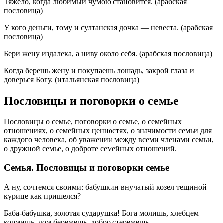
Тяжело, когда любимый чумою становится. (арабская
пословица)
У кого деньги, тому и султанская дочка — невеста. (арабская
пословица)
Бери жену издалека, а ниву около себя. (арабская пословица)
Когда берешь жену и покупаешь лошадь, закрой глаза и
доверься Богу. (итальянская пословица)
Пословицы и поговорки о семье
Пословицы о семье, поговорки о семье, о семейных
отношениях, о семейных ценностях, о значимости семьи для
каждого человека, об уважении между всеми членами семьи,
о дружной семье, о доброте семейных отношений.
Семья. Пословицы и поговорки семье
А ну, сочтемся своими: бабушкин внучатый козел тещиной
курице как пришелся?
Баба-бабушка, золотая сударушка! Бога молишь, хлебцем
кормишь, дом бережешь, добро стережешь.