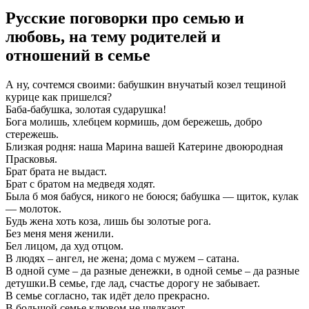
Русские поговорки про семью и
любовь, на тему родителей и
отношений в семье
А ну, сочтемся своими: бабушкин внучатый козел тещиной
курице как пришелся?
Баба-бабушка, золотая сударушка!
Бога молишь, хлебцем кормишь, дом бережешь, добро
стережешь.
Близкая родня: наша Марина вашей Катерине двоюродная
Прасковья.
Брат брата не выдаст.
Брат с братом на медведя ходят.
Была б моя бабуся, никого не боюся; бабушка — щиток, кулак
— молоток.
Будь жена хоть коза, лишь бы золотые рога.
Без меня меня женили.
Бел лицом, да худ отцом.
В людях – ангел, не жена; дома с мужем – сатана.
В одной суме – да разные денежки, в одной семье – да разные
детушки.В семье, где лад, счастье дорогу не забывает.
В семье согласно, так идёт дело прекрасно.
В большой семье клювом не щелкают.