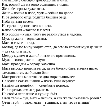
Он нашему слесарю троюродный кузнец.
Как родня? Да на одно солнышко глядим.
Жена без грозы хуже козы.
Жена – кошка в избе, муж – собака во дворе.
И от доброго отца родится бешена овца.
Изба детьми весела.
Из грязи – да посажен в князи.
Каково семя – таково и племя.
Кто родом – кулак, тому не разогнуться в ладонь.
Муж да жена – одна сатана.
Мать в семье – клад.
Молод, да по миру ходит; стар, да семью кормит.Муж да жена
– два сапога пара.
Между мужем и женой нитки не протащишь.
Муж – голова, жена – душа.
Мать праведна – ограда каменна.
Мать высоко замахивается, да не больно бьет; мачеха низко
замахивается, да больно бьет.
Материнская молитва со дна моря вынимает.
Не купил батька шапки – пусть уши мёрзнут.
Намёки да попрёки — семейные пороки.
На стариках семья держится.
На своём пепелище и курица бьёт.
Отец твой – лук, мать – чеснок, а как же ты оказалась розой?
Отец твой – чулок, мать – тряпица, а ты что за птица?