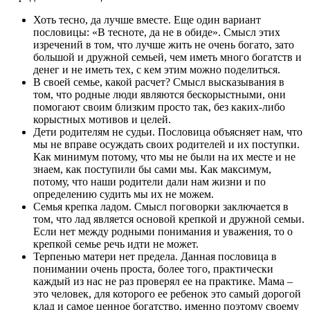
Хоть тесно, да лучше вместе. Еще один вариант
пословицы: «В тесноте, да не в обиде». Смысл этих
изречений в том, что лучше жить не очень богато, зато
большой и дружной семьей, чем иметь много богатств и
денег и не иметь тех, с кем этим можно поделиться.
В своей семье, какой расчет? Смысл высказывания в
том, что родные люди являются бескорыстными, они
помогают своим близким просто так, без каких-либо
корыстных мотивов и целей.
Дети родителям не судьи. Пословица объясняет нам, что
мы не вправе осуждать своих родителей и их поступки.
Как минимум потому, что мы не были на их месте и не
знаем, как поступили бы сами мы. Как максимум,
потому, что наши родители дали нам жизни и по
определению судить мы их не можем.
Семья крепка ладом. Смысл поговорки заключается в
том, что лад является основой крепкой и дружной семьи.
Если нет между родными понимания и уважения, то о
крепкой семье речь идти не может.
Терпенью матери нет предела. Данная пословица в
понимании очень проста, более того, практически
каждый из нас не раз проверял ее на практике. Мама –
это человек, для которого ее ребенок это самый дорогой
клад и самое ценное богатство, именно поэтому своему