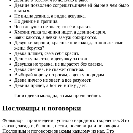
Девице позволено согрешать,иначе ей бы не в чем было
каяться.
Не видна девица, а видна девушка.
По девице и тряпица.
Чего девушка не знает, то её и красит.
Хмелинушка тычинки ищет, а девица-парня.
Бавы каются, а девки замуж собираются.
Девушки хороши, красные пригожи,да откол же злые
жены берутся?
Девка пляшет, сама себя красит.
Денежку на стол, и девушку за стол.
Девушка не травка, не вырастет без славки.
Девка спесива, не скажет спасиба.
Выбирай корову по рогам, а девку по родам.
Девка ничего не знает, а все разумеет.
Девица прядет, а Бог ей нитку дает.
Гонит девка молодца, а сама прочь нейдет.
Пословицы и поговорки
Фольклор – произведения устного народного творчества. Это
сказки, загадки, былины, песни, пословицы и поговорки.
Пословицы и поговорки знакомы каждому из нас. Это