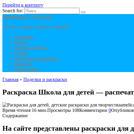
Перейти к контенту
Search for:
Memorado.ru - Для детей
Стихи, загадки, ребусы, поделки
Полезное
Песни
Загадки, ребусы
Стихи
Поделки и раскраски
Новости
Карта сайта
Главная
»
Поделки и раскраски
Раскраска Школа для детей — распечат
Время чтения
16 мин.
Просмотры
108
Комментарии
0
Опубликов
Содержание
На сайте представлены раскраски для дет