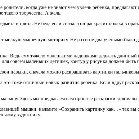
е родители, когда уже не знают чем увлечь ребенка, предлагают
 такого творчества. А жаль.
мета и цвета. Не беда если сначала он раскрасит облака в оран
ет мелкую мышечную моторику. Не раз и не два учеными было до
енка. Ведь ему тяжело маленькими ладошками держать длинный к
ть, для совсем маленьких детишек, контур у рисунка должен быть
свои навыки, сначала можно раскрашивать картинки пальчиковым
 а это тоже отличный навык развития ребенка. Если вдруг раск
малышу. Здесь мы предлагаем вам простые раскраски для малыше
клавишей мышки, нажмите «Сохранить картинку как…» так вы с
енькому художнику.