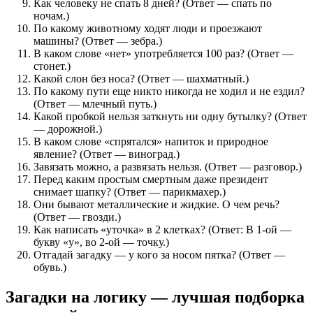
Как человеку не спать 8 дней? (Ответ — спать по
ночам.)
По какому животному ходят люди и проезжают
машины? (Ответ — зебра.)
В каком слове «нет» употребляется 100 раз? (Ответ —
стонет.)
Какой слон без носа? (Ответ — шахматный.)
По какому пути еще никто никогда не ходил и не ездил?
(Ответ — млечный путь.)
Какой пробкой нельзя заткнуть ни одну бутылку? (Ответ
— дорожной.)
В каком слове «спрятался» напиток и природное
явление? (Ответ — виноград.)
Завязать можно, а развязать нельзя. (Ответ — разговор.)
Перед каким простым смертным даже президент
снимает шапку? (Ответ — парикмахер.)
Они бывают металлические и жидкие. О чем речь?
(Ответ — гвозди.)
Как написать «уточка» в 2 клетках? (Ответ: В 1-ой —
букву «у», во 2-ой — точку.)
Отгадай загадку — у кого за носом пятка? (Ответ —
обувь.)
Загадки на логику — лучшая подборка