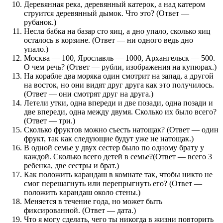
Деревянная река, деревянный катерок, а над катером
струится деревянный дымок. Что это? (Ответ —
рубанок.)
Несла бабка на базар сто яиц, а дно упало, сколько яиц
осталось в корзине. (Ответ — ни одного ведь дно
упало.)
Москва — 100, Ярославль — 1000, Архангельск — 500.
О чем речь? (Ответ — рубли, изображения на купюрах.)
На корабле два моряка один смотрит на запад, а другой
на восток, но они видят друг друга как это получилось.
(Ответ — они смотрят друг на друга.)
Летели утки, одна впереди и две позади, одна позади и
две впереди, одна между двумя. Сколько их было всего?
(Ответ — три.)
Сколько фруктов можно съесть натощак? (Ответ — один
фрукт, так как следующие будут уже не натощак.)
В одной семье у двух сестер было по одному брату у
каждой. Сколько всего детей в семье?(Ответ — всего 3
ребенка, две сестры и брат.)
Как положить карандаш в комнате так, чтобы никто не
смог перешагнуть или перепрыгнуть его? (Ответ —
положить карандаш около стены.)
Меняется в течение года, но может быть
фиксированной. (Ответ — дата.)
Что я могу сделать, чего ты никогда в жизни повторить