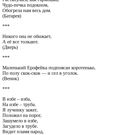
Чудо-печка подокном,
Обогрела нам весь дом.
(Батарея)
***
Никого она не обижает,
А её все толкают.
(Дверь)
***
Маленький Ерофейка подпоясан коротенько,
По полу скок-скок — и сел в уголок.
(Веник)
***
В избе – изба,
На избе – труба.
Я лучинку зажег,
Положил на порог,
Зашумело в избе,
Загудело в трубе.
Видит пламя народ,