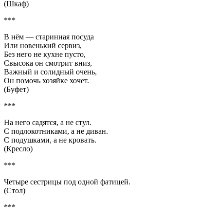
(Шкаф)
***
В нём — старинная посуда
Или новенький сервиз,
Без него не кухне пусто,
Свысока он смотрит вниз,
Важный и солидный очень,
Он помочь хозяйке хочет.
(Буфет)
***
На него садятся, а не стул.
С подлокотниками, а не диван.
С подушками, а не кровать.
(Кресло)
***
Четыре сестрицы под одной фатицей.
(Стол)
***