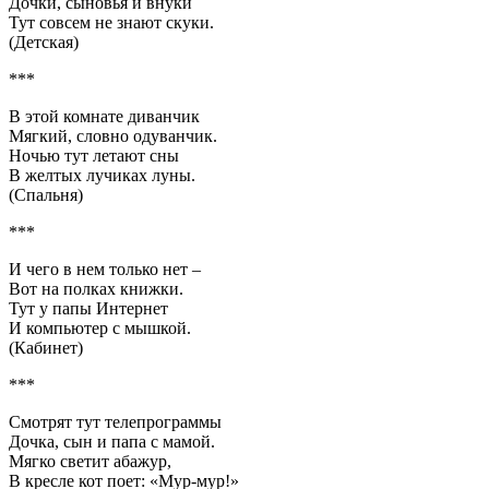
Дочки, сыновья и внуки
Тут совсем не знают скуки.
(Детская)
***
В этой комнате диванчик
Мягкий, словно одуванчик.
Ночью тут летают сны
В желтых лучиках луны.
(Спальня)
***
И чего в нем только нет –
Вот на полках книжки.
Тут у папы Интернет
И компьютер с мышкой.
(Кабинет)
***
Смотрят тут телепрограммы
Дочка, сын и папа с мамой.
Мягко светит абажур,
В кресле кот поет: «Мур-мур!»