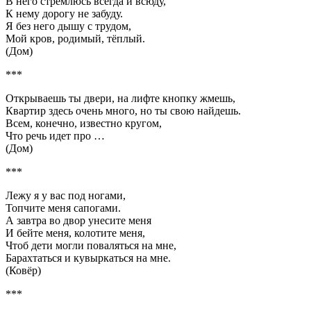
В него стремлюсь всегда и всюду,
К нему дорогу не забуду.
Я без него дышу с трудом,
Мой кров, родимый, тёплый.
(Дом)
***
Открываешь ты двери, на лифте кнопку жмешь,
Квартир здесь очень много, но ты свою найдешь.
Всем, конечно, известно кругом,
Что речь идет про …
(Дом)
***
Лежу я у вас под ногами,
Топчите меня сапогами.
А завтра во двор унесите меня
И бейте меня, колотите меня,
Чтоб дети могли поваляться на мне,
Барахтаться и кувыркаться на мне.
(Ковёр)
***