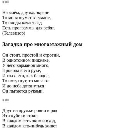
***
На моём, друзья, экране
То моря шумят в тумане,
То плоды качает сад.
Есть программы для ребят.
(Телевизор)
Загадка про многоэтажный дом
Он стоит, простой и строгий,
В однотонном пиджаке,
У него карманов много,
Провода в его руке,
И глаза его, как блюдца,
То потухнут, то мигают.
И до неба дотянуться
Он пытается руками.
***
Друг на дружке ровно в ряд
Эти кубики стоят,
В каждом есть окно и вход,
В каждом кто-нибудь живет