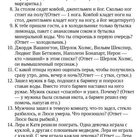
маргаритка.)
За столом сидят ковбой, джентльмен и йог. Сколько ног
стоит на полу?(Ответ — 1 нога. Ковбой кладет ноги на
стол, джентльмен кладет ногу на ногу, а йог медитирует)
К тебе пришли гости, а в холодильнике только бутылка
лимонада, пакет с ананасовым соком и бутылка
минеральной воды. Что ты откроешь в первую очередь?
(Ответ — холодильник.)
Джордж Вашингтон, Шерлок Холмс, Вильям Шекспир,
Людвиг Ван Бетховен, Наполеон Бонапарт, Нерон —
кто «лишний» в этом списке? (Ответ — Шерлок Холмс,
он вымышленный персонаж.)
С какой птицы нужно ощипать перья, чтобы получились
сразу утро, день, вечер и ночь?(Ответ — с утки, сутки.)
Зашел мужик в бар, подошел к бармену и попросил
стакан воды. Вместо этого бармен наставил на него
ружье. Мужик сказал «спасибо» и ушел. Почему? (Ответ
— у мужика была сильная икота, а бармен решил ему
помочь, напугав его.)
Мужчина зашел в темную комнату, что-то задел, стекло
разбилось, и Люси умерла. Что произошло? (Ответ —
Люси была рыбкой.)
Лера и Катя решили поиграть. Одна девочка играла с
куклой, а другая с плюшевым медведем. Лера не играла
с куклой. С чем играла каждая девочка? (Ответ — Лера