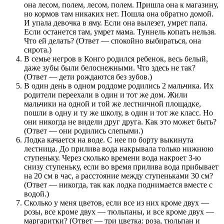
она лесом, полем, лесом, полем. Пришла она к магазину,
но кормов там никаких нет. Пошла она обратно домой.
И упала девочка в яму. Если она вылезет, умрет папа.
Если останется там, умрет мама. Туннель копать нельзя.
Что ей делать? (Ответ — спокойно выбираться, она
сирота.)
В семье негров в Конго родился ребенок, весь белый,
даже зубы были белоснежными. Что здесь не так?
(Ответ — дети рождаются без зубов.)
В один день в одном роддоме родились 2 мальчика. Их
родители переехали в один и тот же дом. Жили
мальчики на одной и той же лестничной площадке,
пошли в одну и ту же школу, в один и тот же класс. Но
они никогда не видели друг друга. Как это может быть?
(Ответ — они родились слепыми.)
Лодка качается на воде. С нее по борту выкинута
лестница. До прилива вода накрывала только нижнюю
ступеньку. Через сколько времени вода накроет 3-ю
снизу ступеньку, если во время прилива вода прибывает
на 20 см в час, а расстояние между ступеньками 30 см?
(Ответ — никогда, так как лодка поднимается вместе с
водой.)
Сколько у меня цветов, если все из них кроме двух —
розы, все кроме двух — тюльпаны, и все кроме двух —
маргаритки? (Ответ — три цветка: роза, тюльпан и