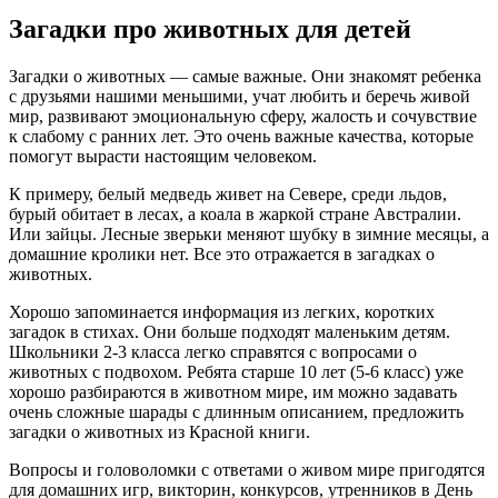
Загадки про животных для детей
Загадки о животных — самые важные. Они знакомят ребенка
с друзьями нашими меньшими, учат любить и беречь живой
мир, развивают эмоциональную сферу, жалость и сочувствие
к слабому с ранних лет. Это очень важные качества, которые
помогут вырасти настоящим человеком.
К примеру, белый медведь живет на Севере, среди льдов,
бурый обитает в лесах, а коала в жаркой стране Австралии.
Или зайцы. Лесные зверьки меняют шубку в зимние месяцы, а
домашние кролики нет. Все это отражается в загадках о
животных.
Хорошо запоминается информация из легких, коротких
загадок в стихах. Они больше подходят маленьким детям.
Школьники 2-3 класса легко справятся с вопросами о
животных с подвохом. Ребята старше 10 лет (5-6 класс) уже
хорошо разбираются в животном мире, им можно задавать
очень сложные шарады с длинным описанием, предложить
загадки о животных из Красной книги.
Вопросы и головоломки с ответами о живом мире пригодятся
для домашних игр, викторин, конкурсов, утренников в День