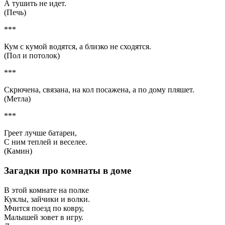
А тушить не идет.
(Печь)
***
Кум с кумой водятся, а близко не сходятся.
(Пол и потолок)
***
Скрючена, связана, на кол посажена, а по дому пляшет.
(Метла)
***
Греет лучше батареи,
С ним теплей и веселее.
(Камин)
Загадки про комнаты в доме
В этой комнате на полке
Куклы, зайчики и волки.
Мчится поезд по ковру,
Малышей зовет в игру.