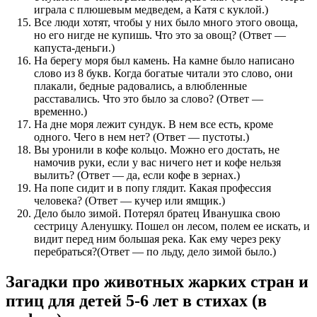
играла с плюшевым медведем, а Катя с куклой.)
Все люди хотят, чтобы у них было много этого овоща,
но его нигде не купишь. Что это за овощ? (Ответ —
капуста-деньги.)
На берегу моря был камень. На камне было написано
слово из 8 букв. Когда богатые читали это слово, они
плакали, бедные радовались, а влюбленные
расставались. Что это было за слово? (Ответ —
временно.)
На дне моря лежит сундук. В нем все есть, кроме
одного. Чего в нем нет? (Ответ — пустоты.)
Вы уронили в кофе кольцо. Можно его достать, не
намочив руки, если у вас ничего нет и кофе нельзя
вылить? (Ответ — да, если кофе в зернах.)
На попе сидит и в попу глядит. Какая профессия
человека? (Ответ — кучер или ямщик.)
Дело было зимой. Потерял братец Иванушка свою
сестрицу Аленушку. Пошел он лесом, полем ее искать, и
видит перед ним большая река. Как ему через реку
перебраться?(Ответ — по льду, дело зимой было.)
Загадки про животных жарких стран и
птиц для детей 5-6 лет в стихах (в