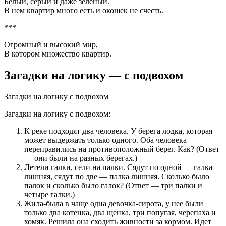
Белый, серый и даже зеленый.
В нем квартир много есть и окошек не счесть.
***
Огромный и высокий мир,
В котором множество квартир.
Загадки на логику — с подвохом
Загадки на логику с подвохом
Загадки на логику с подвохом:
К реке подходят два человека. У берега лодка, которая
может выдержать только одного. Оба человека
переправились на противоположный берег. Как? (Ответ
— они были на разных берегах.)
Летели галки, сели на палки. Сядут по одной — галка
лишняя, сядут по две — палка лишняя. Сколько было
палок и сколько было галок? (Ответ — три палки и
четыре галки.)
Жила-была в чаще одна девочка-сирота, у нее были
только два котенка, два щенка, три попугая, черепаха и
хомяк. Решила она сходить живности за кормом. Идет