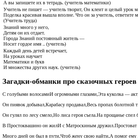
А вы запишете их в тетрадь. (учитель математики)
Учитель не пишет — учитель творит, Он клеит и целый урок м
Поделка красивая вышла вполне. Что он за учитель, ответите 
(Учитель труда)
Знаний много у него,
Детям он их отдает.
Города Знаний постоянный житель —
Носит гордое имя .. (учитель)
Каждый день детей встречает,
На уроках научает
Математики и букв
И множества других наук. (учитель)
Загадки-обманки про сказочных героев
С голубыми волосамиИ огромными глазами,Эта куколка — актр
Он пиявок добывал,Карабасу продавал,Весь пропах болотной 
Он гулял по лесу смело,Но лиса героя съела.На прощанье спел
В Простоквашино он жилИ с Матроскиным дружил.Простоват 
Много дней он был в пути,Чтоб жену свою найти,А помог ему