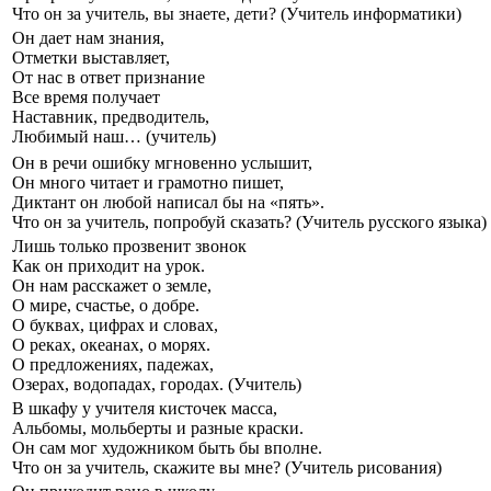
Что он за учитель, вы знаете, дети? (Учитель информатики)
Он дает нам знания,
Отметки выставляет,
От нас в ответ признание
Все время получает
Наставник, предводитель,
Любимый наш… (учитель)
Он в речи ошибку мгновенно услышит,
Он много читает и грамотно пишет,
Диктант он любой написал бы на «пять».
Что он за учитель, попробуй сказать? (Учитель русского языка)
Лишь только прозвенит звонок
Как он приходит на урок.
Он нам расскажет о земле,
О мире, счастье, о добре.
О буквах, цифрах и словах,
О реках, океанах, о морях.
О предложениях, падежах,
Озерах, водопадах, городах. (Учитель)
В шкафу у учителя кисточек масса,
Альбомы, мольберты и разные краски.
Он сам мог художником быть бы вполне.
Что он за учитель, скажите вы мне? (Учитель рисования)