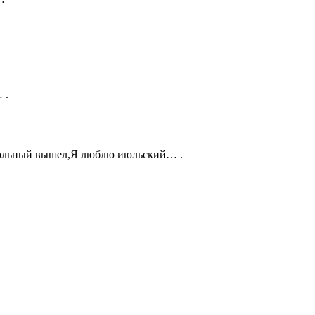
 .
довольный вышел,Я люблю июльский… .