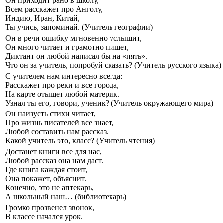
Он приходит рано в школу,
Всем расскажет про Анголу,
Индию, Иран, Китай,
Ты учись, запоминай. (Учитель географии)
Он в речи ошибку мгновенно услышит,
Он много читает и грамотно пишет,
Диктант он любой написал бы на «пять».
Что он за учитель, попробуй сказать? (Учитель русского языка)
С учителем нам интересно всегда:
Расскажет про реки и все города,
На карте отыщет любой материк.
Узнал ты его, говори, ученик? (Учитель окружающего мира)
Он наизусть стихи читает,
Про жизнь писателей все знает,
Любой составить нам рассказ.
Какой учитель это, класс? (Учитель чтения)
Достанет книги все для нас,
Любой рассказ она нам даст.
Где книга каждая стоит,
Она покажет, объяснит.
Конечно, это не аптекарь,
А школьный наш… (библиотекарь)
Громко прозвенел звонок,
В классе начался урок.