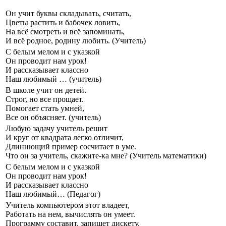
Он учит буквы складывать, считать,
Цветы растить и бабочек ловить,
На всё смотреть и всё запоминать,
И всё родное, родину любить. (Учитель)
С белым мелом и с указкой
Он проводит нам урок!
И рассказывает классно
Наш любимый … (учитель)
В школе учит он детей.
Строг, но все прощает.
Помогает стать умней,
Все он объясняет. (учитель)
Любую задачу учитель решит
И круг от квадрата легко отличит,
Длиннющий пример сосчитает в уме.
Что он за учитель, скажите-ка мне? (Учитель математики)
С белым мелом и с указкой
Он проводит нам урок!
И рассказывает классно
Наш любимый… (Педагог)
Учитель компьютером этот владеет,
Работать на нем, вычислять он умеет.
Программу составит, запишет дискету.