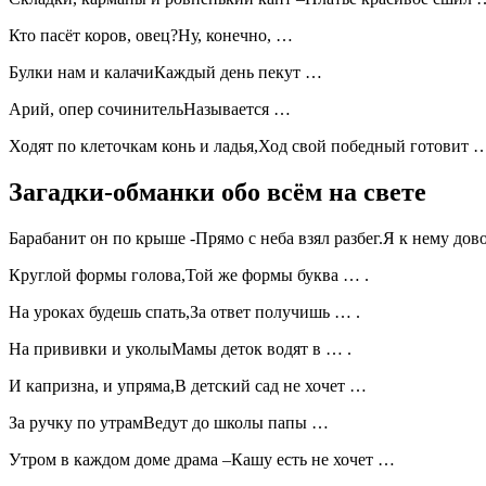
Кто пасёт коров, овец?Ну, конечно, …
Булки нам и калачиКаждый день пекут …
Арий, опер сочинительНазывается …
Ходят по клеточкам конь и ладья,Ход свой победный готовит …
Загадки-обманки обо всём на свете
Барабанит он по крыше -Прямо с неба взял разбег.Я к нему 
Круглой формы голова,Той же формы буква … .
На уроках будешь спать,За ответ получишь … .
На прививки и уколыМамы деток водят в … .
И капризна, и упряма,В детский сад не хочет …
За ручку по утрамВедут до школы папы …
Утром в каждом доме драма –Кашу есть не хочет …