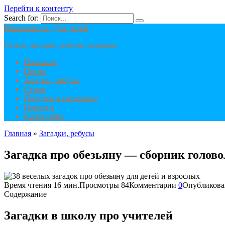
Перейти к контенту
Search for:
Memorado.ru - Для детей
Стихи, загадки, ребусы, поделки
Полезное
Песни
Загадки, ребусы
Стихи
Поделки и раскраски
Новости
Карта сайта
Главная
»
Загадки, ребусы
Загадка про обезьяну — сборник голово
Время чтения
16 мин.
Просмотры
84
Комментарии
0
Опубликова
Содержание
Загадки в школу про учителей