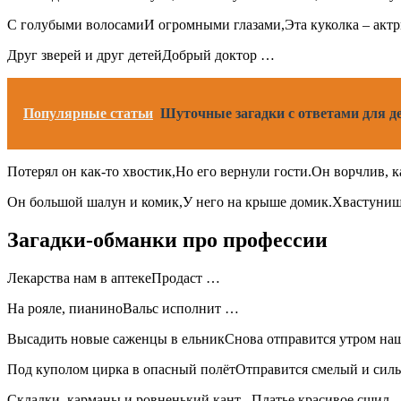
С голубыми волосамиИ огромными глазами,Эта куколка – актр
Друг зверей и друг детейДобрый доктор …
Популярные статьи
Шуточные загадки с ответами для д
Потерял он как-то хвостик,Но его вернули гости.Он ворчлив,
Он большой шалун и комик,У него на крыше домик.Хвастунишк
Загадки-обманки про профессии
Лекарства нам в аптекеПродаст …
На рояле, пианиноВальс исполнит …
Высадить новые саженцы в ельникСнова отправится утром н
Под куполом цирка в опасный полётОтправится смелый и си
Складки, карманы и ровненький кант –Платье красивое сшил