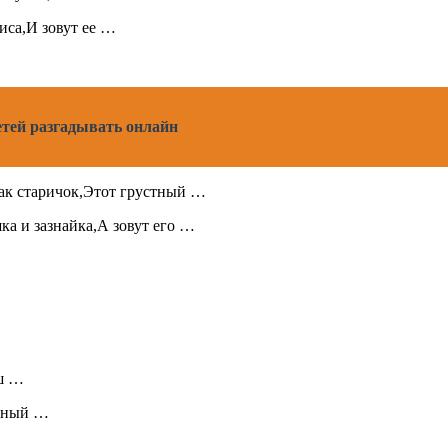
иса,И зовут ее …
етей разгадывать онлайн
 как старичок,Этот грустный …
а и зазнайка,А зовут его …
аш …
льный …
 …