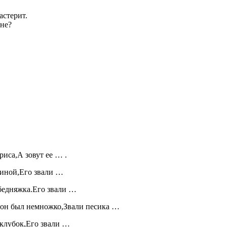
астерит.
мне?
иса,А зовут ее … .
тиной,Его звали …
 бедняжка.Его звали …
он был немножко,Звали песика …
 клубок,Его звали …