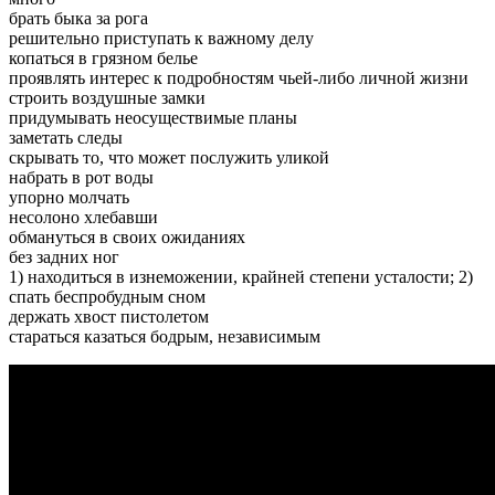
брать быка за рога
решительно приступать к важному делу
копаться в грязном белье
проявлять интерес к подробностям чьей-либо личной жизни
строить воздушные замки
придумывать неосуществимые планы
заметать следы
скрывать то, что может послужить уликой
набрать в рот воды
упорно молчать
несолоно хлебавши
обмануться в своих ожиданиях
без задних ног
1) находиться в изнеможении, крайней степени усталости; 2)
спать беспробудным сном
держать хвост пистолетом
стараться казаться бодрым, независимым