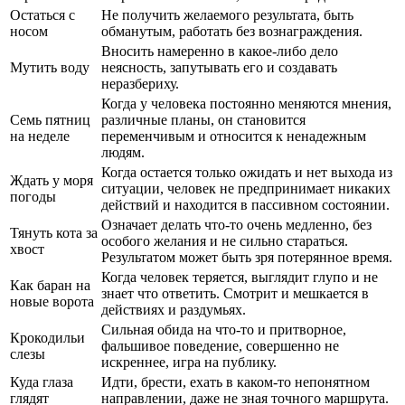
Остаться с
Не получить желаемого результата, быть
носом
обманутым, работать без вознаграждения.
Вносить намеренно в какое-либо дело
Мутить воду
неясность, запутывать его и создавать
неразбериху.
Когда у человека постоянно меняются мнения,
Семь пятниц
различные планы, он становится
на неделе
переменчивым и относится к ненадежным
людям.
Когда остается только ожидать и нет выхода из
Ждать у моря
ситуации, человек не предпринимает никаких
погоды
действий и находится в пассивном состоянии.
Означает делать что-то очень медленно, без
Тянуть кота за
особого желания и не сильно стараться.
хвост
Результатом может быть зря потерянное время.
Когда человек теряется, выглядит глупо и не
Как баран на
знает что ответить. Смотрит и мешкается в
новые ворота
действиях и раздумьях.
Сильная обида на что-то и притворное,
Крокодильи
фальшивое поведение, совершенно не
слезы
искреннее, игра на публику.
Куда глаза
Идти, брести, ехать в каком-то непонятном
глядят
направлении, даже не зная точного маршрута.