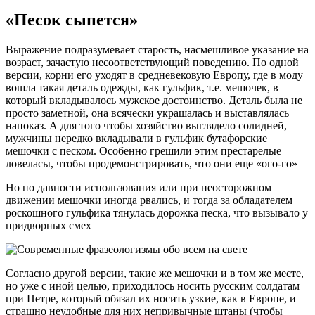
«Песок сыпется»
Выражение подразумевает старость, насмешливое указание на
возраст, зачастую несоответствующий поведению. По одной
версии, корни его уходят в средневековую Европу, где в моду
вошла такая деталь одежды, как гульфик, т.е. мешочек, в
который вкладывалось мужское достоинство. Деталь была не
просто заметной, она всячески украшалась и выставлялась
напоказ. А для того чтобы хозяйство выглядело солидней,
мужчины нередко вкладывали в гульфик бутафорские
мешочки с песком. Особенно грешили этим престарелые
ловеласы, чтобы продемонстрировать, что они еще «ого-го»
Но по давности использования или при неосторожном
движении мешочки иногда рвались, и тогда за обладателем
роскошного гульфика тянулась дорожка песка, что вызывало у
придворных смех
Согласно другой версии, такие же мешочки и в том же месте,
но уже с иной целью, приходилось носить русским солдатам
при Петре, который обязал их носить узкие, как в Европе, и
страшно неудобные для них непривычные штаны (чтобы