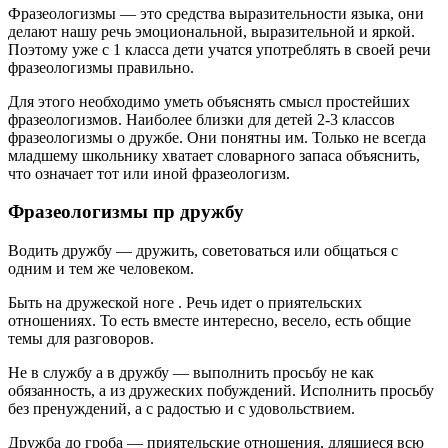
Фразеологизмы — это средства выразительности языка, они
делают нашу речь эмоциональной, выразительной и яркой.
Поэтому уже с 1 класса дети учатся употреблять в своей речи
фразеологизмы правильно.
Для этого необходимо уметь объяснять смысл простейших
фразеологизмов. Наиболее близки для детей 2-3 классов
фразеологизмы о дружбе. Они понятны им. Только не всегда
младшему школьнику хватает словарного запаса объяснить,
что означает тот или иной фразеологизм.
Фразеологизмы пр дружбу
Водить дружбу — дружить, советоваться или общаться с
одним и тем же человеком.
Быть на дружеской ноге . Речь идет о приятельских
отношениях. То есть вместе интересно, весело, есть общие
темы для разговоров.
Не в службу а в дружбу — выполнить просьбу не как
обязанность, а из дружеских побуждений. Исполнить просьбу
без пренуждений, а с радостью и с удовольствием.
Дружба до гроба — приятельские отношения, длящиеся всю