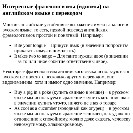
Интересные фразеологизмы (идиомы) на
английском языке с переводом
Многие английские устойчивые выражения имеют аналоги в
русском языке, то есть, прямой перевод английских
фразеологизмов простой и понятный. Например:
Bite your tongue – Прикуси язык (в значении попросить/
приказать кому-то помолчать).
It takes two to tango – Для танго нужны двое (в значении
– за то или иное событие ответственны двое).
Некоторые фразеологизмы английского языка используются в
русском не просто с несколько другим переводом, они
видоизменены, хотя и имеют одно значение. Например:
Buy a pig in a poke (купить свинью в мешке) – в русском
языке мы используем выражение «купить кота в мешке»
в значении купить что-то, ничего не зная о товаре.
Аs cool as a cucumber (холодный как огурец) – в русском
языке мы используем выражение «спокоен, как удав» по
отношению к спокойному, можно даже сказать, человеку
невозмутимому, хладнокровному.