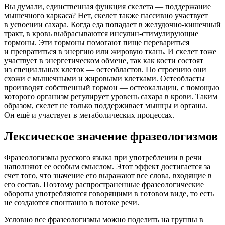
Вы думали, единственная функция скелета — поддержание
мышечного каркаса? Нет, скелет также пассивно участвует
в усвоении сахара. Когда еда попадает в желудочно-кишечный
тракт, в кровь выбрасываются инсулин-стимулирующие
гормоны. Эти гормоны помогают пище перевариться
и превратиться в энергию или жировую ткань. И скелет тоже
участвует в энергетическом обмене, так как кости состоят
из специальных клеток — остеобластов. По строению они
схожи с мышечными и жировыми клетками. Остеобласты
производят собственный гормон — остеокальцин, с помощью
которого организм регулирует уровень сахара в крови. Таким
образом, скелет не только поддерживает мышцы и органы.
Он ещё и участвует в метаболических процессах.
Лексическое значение фразеологизмов
Фразеологизмы русского языка при употреблении в речи
наполняют ее особым смыслом. Этот эффект достигается за
счет того, что значение его выражают все слова, входящие в
его состав. Поэтому распространенные фразеологические
обороты употребляются говорящими в готовом виде, то есть
не создаются спонтанно в потоке речи.
Условно все фразеологизмы можно поделить на группы в