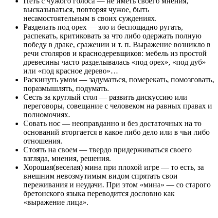
Петь с чужого голоса — не иметь своего мнения,
высказываться, повторяя чужое, быть
несамостоятельным в своих суждениях.
Разделать под орех — зло и беспощадно ругать,
распекать, критиковать за что либо одержать полную
победу в драке, сражении и т. п. Выражение возникло в
речи столяров и краснодеревщиков: мебель из простой
древесины часто разделывалась «под орех», «под дуб»
или «под красное дерево»…
Раскинуть умом — задуматься, померекать, помозговать,
поразмышлять, подумать.
Сесть за круглый стол — развить дискуссию или
переговоры, совещание с человеком на равных правах и
полномочиях.
Совать нос — неоправданно и без достаточных на то
оснований вторгается в какое либо дело или в чьи либо
отношения.
Стоять на своем — твердо придерживаться своего
взгляда, мнения, решения.
Хорошая(веселая) мина при плохой игре — то есть, за
внешним невозмутимым видом спрятать свои
переживания и неудачи. При этом «мина» — со старого
бретонского языка переводится дословно как
«выражение лица».