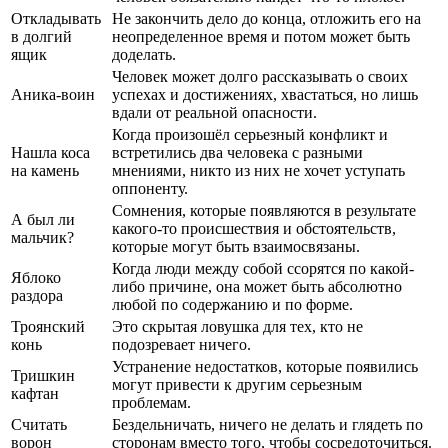
Откладывать
Не закончить дело до конца, отложить его на
в долгий
неопределенное время и потом может быть
ящик
доделать.
Человек может долго рассказывать о своих
Аника-воин
успехах и достижениях, хвастаться, но лишь
вдали от реальной опасности.
Когда произошёл серьезный конфликт и
Нашла коса
встретились два человека с разными
на камень
мнениями, никто из них не хочет уступать
оппоненту.
Сомнения, которые появляются в результате
А был ли
какого-то происшествия и обстоятельств,
мальчик?
которые могут быть взаимосвязаны.
Когда люди между собой ссорятся по какой-
Яблоко
либо причине, она может быть абсолютно
раздора
любой по содержанию и по форме.
Троянский
Это скрытая ловушка для тех, кто не
конь
подозревает ничего.
Устранение недостатков, которые появились
Тришкин
могут привести к другим серьезным
кафтан
проблемам.
Считать
Бездельничать, ничего не делать и глядеть по
ворон
сторонам вместо того, чтобы сосредоточиться.