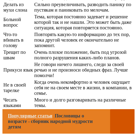
Делать из
Сильно преувеличивать, разводить панику по
мухи слона
пустякам и паниковать по мелочам.
Тема, которая постоянно задевает и решение
Больной
которой так и не нашли. Это может быть даже
вопрос
ситуация, которая повторяется постоянно.
Что-то
Повторять какую-то информацию до тех пор,
вбивать в
пока другой человек ее окончательно не
голову
запомнит.
Трещит по
Очень плохое положение, быть под угрозой
швам
полного разрушения каких-либо планов.
Не говори ничего лишнего, следи за своей
Прикуси язык
речью и не произноси обидных фраз. Лучше
помолчи!
Когда очень некомфортно и человек ощущает
Не в своей
себя не на своем месте в жизни, в компании, в
тарелке
семье.
Чесать
Много и долго разговаривать на различные
языками
темы.
Популярные статьи
Пословицы о
возрасте - сборник народной мудрости
детям