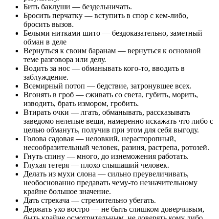
Бить баклуши — бездельничать.
Бросить перчатку — вступить в спор с кем-либо,
бросить вызов.
Белыми нитками шито — бездоказательно, заметный
обман в деле
Вернуться к своим баранам — вернуться к основной
теме разговора или делу.
Водить за нос — обманывать кого-то, вводить в
заблуждение.
Всемирный потоп — бедствие, затронувшее всех.
Вгонять в гроб — сживать со света, губить, морить,
изводить, брать измором, гробить.
Втирать очки — лгать, обманывать, рассказывать
заведомо нелепые вещи, намеренно искажать что либо с
целью обмануть, получив при этом для себя выгоду.
Голова садовая — неловкий, нерасторопный,
несообразительный человек, разиня, растрепа, ротозей.
Гнуть спину — много, до изнеможения работать.
Глухая тетеря — плохо слышаший человек.
Делать из мухи слона — сильно преувеличивать,
необоснованно предавать чему-то незначительному
крайне большое значение.
Дать стрекача — стремительно убегать.
Держать ухо востро — не быть слишком доверчивым,
быть крайне осмотрительным, не доверять кому либо.