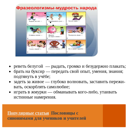
реветь белу­гой — рыдать, гром­ко и без­удерж­но плакать;
брать на бук­сир — пере­дать свой опыт, уме­ния, зна­ния;
под­тя­нуть в учёбе;
задеть за живое — глу­бо­ко вол­но­вать, заста­вить пере­жи­
вать, оскорб­лять самолюбие;
играть в жмур­ки — обма­ны­вать кого-либо, ута­и­вать
истин­ные намерения.
Популярные статьи
Пословицы с
синонимами для учеников и учителей