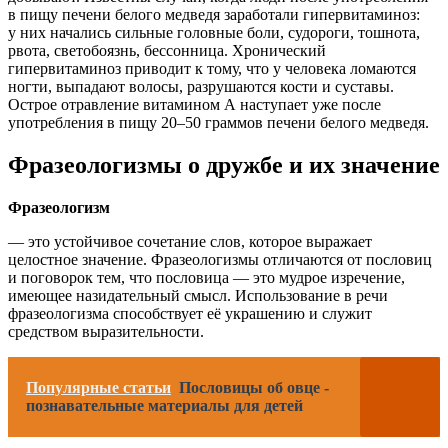
в пищу печени белого медведя заработали гипервитаминоз:
у них начались сильные головные боли, судороги, тошнота,
рвота, светобоязнь, бессонница. Хронический
гипервитаминоз приводит к тому, что у человека ломаются
ногти, выпадают волосы, разрушаются кости и суставы.
Острое отравление витамином A наступает уже после
употребления в пищу 20–50 граммов печени белого медведя.
Фразеологизмы о дружбе и их значение
Фразеологизм
— это устойчивое сочетание слов, которое выражает
целостное значение. Фразеологизмы отличаются от пословиц
и поговорок тем, что пословица — это мудрое изречение,
имеющее назидательный смысл. Использование в речи
фразеологизма способствует её украшению и служит
средством выразительности.
Популярные статьи
Пословицы об овце -
познавательные материалы для детей