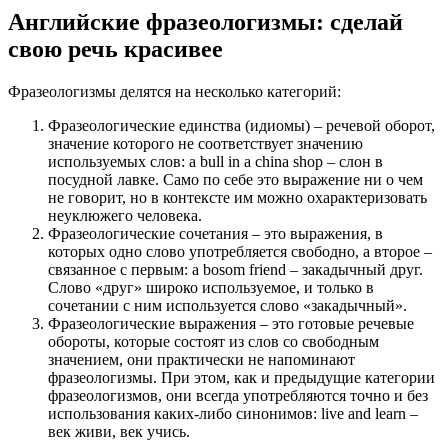
Английские фразеологизмы: сделай
свою речь красивее
Фразеологизмы делятся на несколько категорий:
Фразеологические единства (идиомы) – речевой оборот,
значение которого не соответствует значению
используемых слов: a bull in a china shop – слон в
посудной лавке. Само по себе это выражение ни о чем
не говорит, но в контексте им можно охарактеризовать
неуклюжего человека.
Фразеологические сочетания – это выражения, в
которых одно слово употребляется свободно, а второе –
связанное с первым: a bosоm friend – закадычный друг.
Слово «друг» широко используемое, и только в
сочетании с ним используется слово «закадычный».
Фразеологические выражения – это готовые речевые
обороты, которые состоят из слов со свободным
значением, они практически не напоминают
фразеологизмы. При этом, как и предыдущие категории
фразеологизмов, они всегда употребляются точно и без
использования каких-либо синонимов: live and learn –
век живи, век учись.