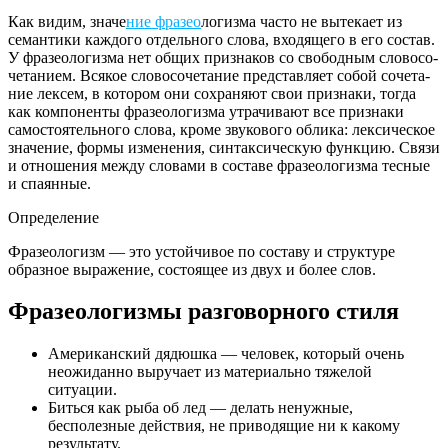
Как видим, зна­че­
ние фра­зео
­ло­гиз­ма часто не выте­ка­ет из
семан­ти­ки каж­до­го отдель­но­го сло­ва, вхо­дя­ще­го в его состав.
У фра­зео­ло­гиз­ма нет общих при­зна­ков со сво­бод­ным сло­во­со­
че­та­ни­ем. Всякое сло­во­со­че­та­ние пред­став­ля­ет собой соче­та­
ние лек­сем, в кото­ром они сохра­ня­ют свои при­зна­ки, тогда
как ком­по­нен­ты фра­зео­ло­гиз­ма утра­чи­ва­ют все при­зна­ки
само­сто­я­тель­но­го сло­ва, кро­ме зву­ко­во­го обли­ка: лек­си­че­ское
зна­че­ние, фор­мы изме­не­ния, син­так­си­че­скую функ­цию. Связи
и отно­ше­ния меж­ду сло­ва­ми в соста­ве фра­зео­ло­гиз­ма тес­ные
и спаянные.
Определение
Фразеологизм — это устой­чи­вое по соста­ву и струк­ту­ре
образ­ное выра­же­ние, состо­я­щее из двух и более слов.
Фразеологизмы разговорного стиля
Американский дядюшка — человек, который очень
неожиданно выручает из материально тяжелой
ситуации.
Биться как рыба об лед — делать ненужные,
бесполезные действия, не приводящие ни к какому
результату.