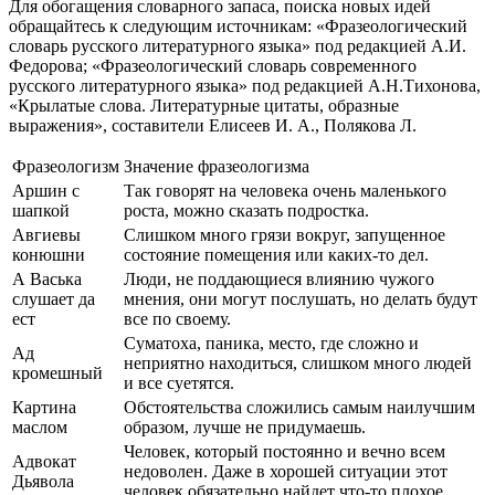
Для обогащения словарного запаса, поиска новых идей
обращайтесь к следующим источникам: «Фразеологический
словарь русского литературного языка» под редакцией А.И.
Федорова; «Фразеологический словарь современного
русского литературного языка» под редакцией А.Н.Тихонова,
«Крылатые слова. Литературные цитаты, образные
выражения», составители Елисеев И. А., Полякова Л.
Фразеологизм
Значение фразеологизма
Аршин с
Так говорят на человека очень маленького
шапкой
роста, можно сказать подростка.
Авгиевы
Слишком много грязи вокруг, запущенное
конюшни
состояние помещения или каких-то дел.
А Васька
Люди, не поддающиеся влиянию чужого
слушает да
мнения, они могут послушать, но делать будут
ест
все по своему.
Суматоха, паника, место, где сложно и
Ад
неприятно находиться, слишком много людей
кромешный
и все суетятся.
Картина
Обстоятельства сложились самым наилучшим
маслом
образом, лучше не придумаешь.
Человек, который постоянно и вечно всем
Адвокат
недоволен. Даже в хорошей ситуации этот
Дьявола
человек обязательно найдет что-то плохое.