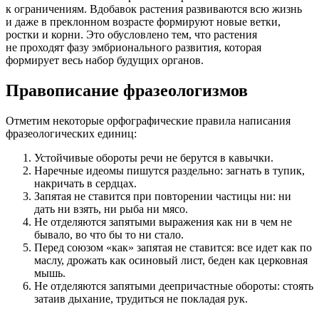
к ограничениям. Вдобавок растения развиваются всю жизнь
и даже в преклонном возрасте формируют новые ветки,
ростки и корни. Это обусловлено тем, что растения
не проходят фазу эмбрионального развития, которая
формирует весь набор будущих органов.
Правописание фразеологизмов
Отметим некоторые орфографические правила написания
фразеологических единиц:
Устойчивые обороты речи не берутся в кавычки.
Наречные идеомы пишутся раздельно: загнать в тупик,
накричать в сердцах.
Запятая не ставится при повторении частицы ни: ни
дать ни взять, ни рыба ни мясо.
Не отделяются запятыми выражения как ни в чем не
бывало, во что бы то ни стало.
Перед союзом «как» запятая не ставится: все идет как по
маслу, дрожать как осиновый лист, беден как церковная
мышь.
Не отделяются запятыми деепричастные обороты: стоять
затаив дыхание, трудиться не покладая рук.