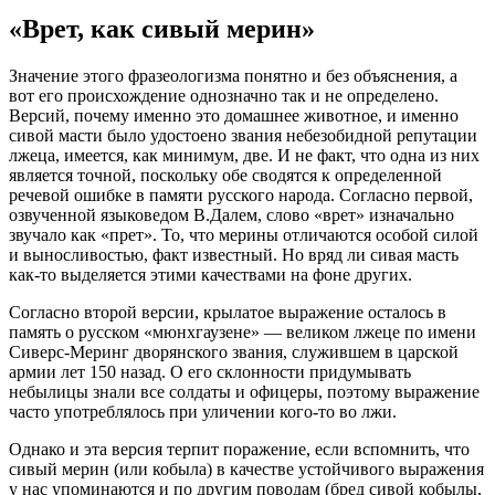
«Врет, как сивый мерин»
Значение этого фразеологизма понятно и без объяснения, а
вот его происхождение однозначно так и не определено.
Версий, почему именно это домашнее животное, и именно
сивой масти было удостоено звания небезобидной репутации
лжеца, имеется, как минимум, две. И не факт, что одна из них
является точной, поскольку обе сводятся к определенной
речевой ошибке в памяти русского народа. Согласно первой,
озвученной языковедом В.Далем, слово «врет» изначально
звучало как «прет». То, что мерины отличаются особой силой
и выносливостью, факт известный. Но вряд ли сивая масть
как-то выделяется этими качествами на фоне других.
Согласно второй версии, крылатое выражение осталось в
память о русском «мюнхгаузене» — великом лжеце по имени
Сиверс-Меринг дворянского звания, служившем в царской
армии лет 150 назад. О его склонности придумывать
небылицы знали все солдаты и офицеры, поэтому выражение
часто употреблялось при уличении кого-то во лжи.
Однако и эта версия терпит поражение, если вспомнить, что
сивый мерин (или кобыла) в качестве устойчивого выражения
у нас упоминаются и по другим поводам (бред сивой кобылы,