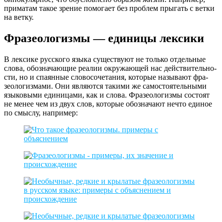
приматам такое зрение помогает без проблем прыгать с ветки
на ветку.
Фразеологизмы — единицы лексики
В лек­си­ке рус­ско­го язы­ка суще­ству­ют не толь­ко отдель­ные
сло­ва, обо­зна­ча­ю­щие реа­лии окру­жа­ю­щей нас дей­стви­тель­но­
сти, но и спа­ян­ные сло­во­со­че­та­ния, кото­рые назы­ва­ют фра­
зео­ло­гиз­ма­ми. Они явля­ют­ся таки­ми же само­сто­я­тель­ны­ми
язы­ко­вы­ми еди­ни­ца­ми, как и сло­ва. Фразеологизмы состо­ят
не менее чем из двух слов, кото­рые обо­зна­ча­ют нечто еди­ное
по смыс­лу, например: