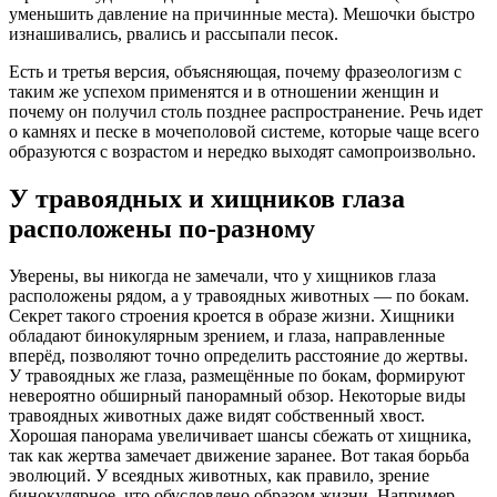
уменьшить давление на причинные места). Мешочки быстро
изнашивались, рвались и рассыпали песок.
Есть и третья версия, объясняющая, почему фразеологизм с
таким же успехом применятся и в отношении женщин и
почему он получил столь позднее распространение. Речь идет
о камнях и песке в мочеполовой системе, которые чаще всего
образуются с возрастом и нередко выходят самопроизвольно.
У травоядных и хищников глаза
расположены по-разному
Уверены, вы никогда не замечали, что у хищников глаза
расположены рядом, а у травоядных животных — по бокам.
Секрет такого строения кроется в образе жизни. Хищники
обладают бинокулярным зрением, и глаза, направленные
вперёд, позволяют точно определить расстояние до жертвы.
У травоядных же глаза, размещённые по бокам, формируют
невероятно обширный панорамный обзор. Некоторые виды
травоядных животных даже видят собственный хвост.
Хорошая панорама увеличивает шансы сбежать от хищника,
так как жертва замечает движение заранее. Вот такая борьба
эволюций. У всеядных животных, как правило, зрение
бинокулярное, что обусловлено образом жизни. Например,