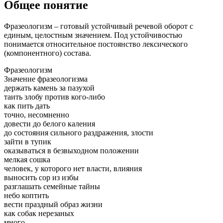
Общее понятие
Фразеологизм – готовый устойчивый речевой оборот с
единым, целостным значением. Под устойчивостью
понимается относительное постоянство лексического
(компонентного) состава.
Фразеологизм
Значение фразеологизма
держать камень за пазухой
таить злобу против кого-либо
как пить дать
точно, несомненно
довести до белого каления
до состояния сильного раздражения, злости
зайти в тупик
оказываться в безвыходном положении
мелкая сошка
человек, у которого нет власти, влияния
выносить сор из избы
разглашать семейные тайны
небо коптить
вести праздный образ жизни
как собак нерезаных
много