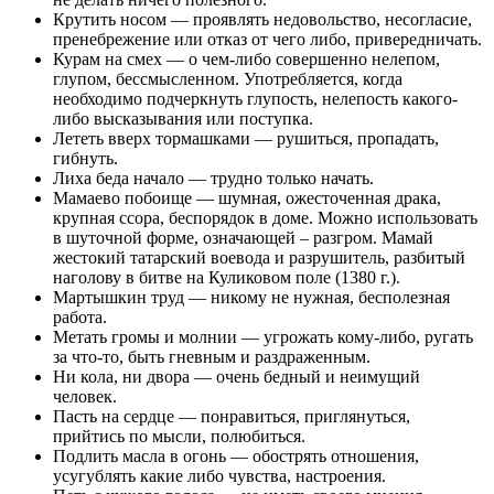
Крутить носом — проявлять недовольство, несогласие,
пренебрежение или отказ от чего либо, привередничать.
Курам на смех — о чем-либо совершенно нелепом,
глупом, бессмысленном. Употребляется, когда
необходимо подчеркнуть глупость, нелепость какого-
либо высказывания или поступка.
Лететь вверх тормашками — рушиться, пропадать,
гибнуть.
Лиха беда начало — трудно только начать.
Мамаево побоище — шумная, ожесточенная драка,
крупная ссора, беспорядок в доме. Можно использовать
в шуточной форме, означающей – разгром. Мамай
жестокий татарский воевода и разрушитель, разбитый
наголову в битве на Куликовом поле (1380 г.).
Мартышкин труд — никому не нужная, бесполезная
работа.
Метать громы и молнии — угрожать кому-либо, ругать
за что-то, быть гневным и раздраженным.
Ни кола, ни двора — очень бедный и неимущий
человек.
Пасть на сердце — понравиться, приглянуться,
прийтись по мысли, полюбиться.
Подлить масла в огонь — обострять отношения,
усугублять какие либо чувства, настроения.