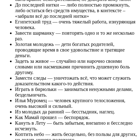
До последней нитки — либо полностью промокнуть,
либо остаться без средств имущества, в контексте –
«забрали всё до последней нитки»
Египетский труд — очень тяжелый работа, изнуряющая
человека.
Завести шарманку — повторять одно и то же несколько
раз.
Золотая молодежь — дети богатых родителей,
проводящие время в свое удовольствие и тратящие
деньги.
Задеть за живое — случайно или нарочно своими
словами или насмешками причинить душевную боль
другому.
Замести следы — уничтожать всё, что может служить
доказательством какого-то действия.
Играть в бирюльки — заниматься ненужными делами,
бездельничать.
Илья Муромец — человек крупного телосложения,
очень высокий и сильный.
Из молодых да ранний — бесстыдник, наглец.
Как Мамай прошел — беспорядок.
Кануть в Лету — быть забытым, внезапно и бесследно
исчезнуть.
Коптить небо — жить бесцельно, без пользы для других,
не делать ничего полезного.